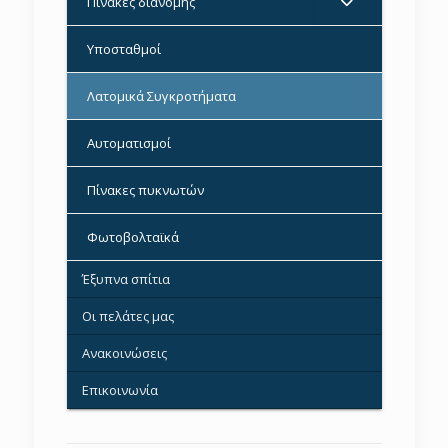
Πίνακες διανομής
Υποσταθμοί
–
Λατομικά Συγκροτήματα
–
Αυτοματισμοί
–
Πίνακες πυκνωτών
–
Φωτοβολταϊκά
–
Έξυπνα σπίτια
–
Οι πελάτες μας
–
Ανακοινώσεις
–
Επικοινωνία
–