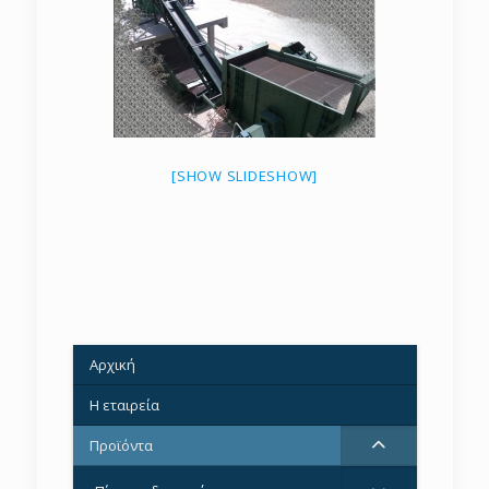
[SHOW SLIDESHOW]
Αρχική
–
Η εταιρεία
–
Προϊόντα