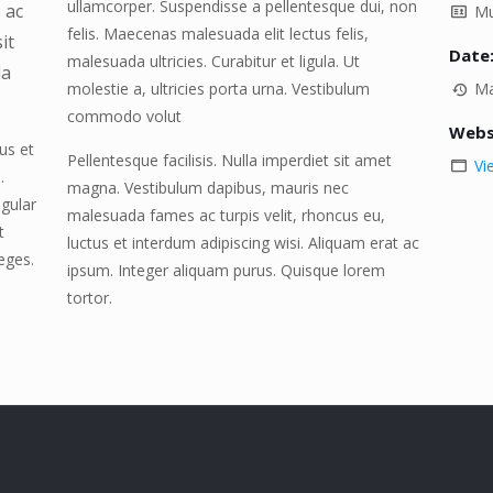
ullamcorper. Suspendisse a pellentesque dui, non
 ac
Mu
felis. Maecenas malesuada elit lectus felis,
it
Date
malesuada ultricies. Curabitur et ligula. Ut
la
molestie a, ultricies porta urna. Vestibulum
Ma
commodo volut
Webs
us et
Pellentesque facilisis. Nulla imperdiet sit amet
Vi
.
magna. Vestibulum dapibus, mauris nec
igular
malesuada fames ac turpis velit, rhoncus eu,
t
luctus et interdum adipiscing wisi. Aliquam erat ac
eges.
ipsum. Integer aliquam purus. Quisque lorem
tortor.