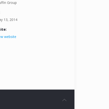
ffin Group
:
y 13, 2014
ite:
ew website